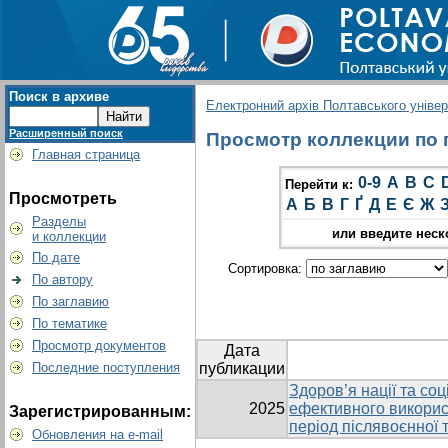
Поиск в архиве
Електронний архів Полтавського універс
Расширенный поиск
Просмотр коллекции по г
Главная страница
0-9
A
B
C
Перейти к:
Просмотреть
А
Б
В
Г
Ґ
Д
Е
Є
Ж
Разделы
или введите неск
и коллекции
По дате
Сортировка:
По автору
По заглавию
По тематике
Просмотр документов
Дата
Последние поступления
публикации
Здоров’я нації та со
2025
ефективного викорис
Зарегистрированным:
період післявоєнної 
Обновления на e-mail