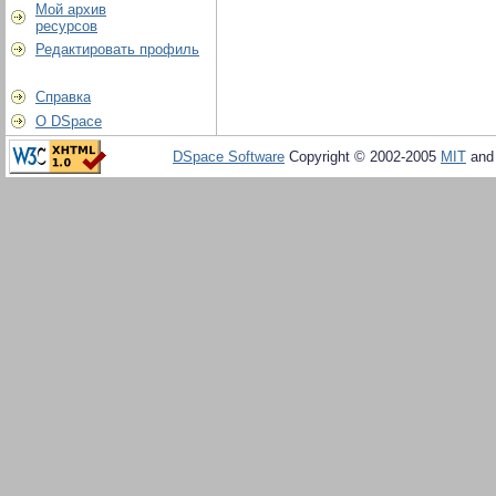
Мой архив
ресурсов
Редактировать профиль
Справка
О DSpace
DSpace Software
Copyright © 2002-2005
MIT
an