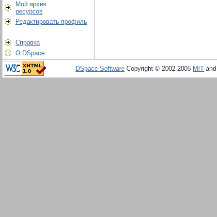
Мой архив
ресурсов
Редактировать профиль
Справка
О DSpace
DSpace Software
Copyright © 2002-2005
MIT
an