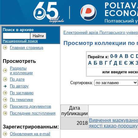
Поиск в архиве
Електронний архів Полтавського універс
Расширенный поиск
Просмотр коллекции по г
Главная страница
0-9
A
B
C
Перейти к:
Просмотреть
А
Б
В
Г
Ґ
Д
Е
Є
Ж
Разделы
или введите неск
и коллекции
По дате
Сортировка:
По автору
По заглавию
По тематике
Просмотр документов
Дата
Последние поступления
публикации
Вивчення маркування
2018
якості какао-порошку
Зарегистрированным:
Обновления на e-mail