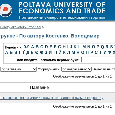
итету економіки і торгівлі
>
руппе - По автору Костенко, Володимир
0-9
A
B
C
D
E
F
G
H
I
J
K
L
M
N
O
P
Q
R
S
Перейти к:
А
Б
В
Г
Ґ
Д
Е
Є
Ж
З
И
І
Ї
Й
К
Л
М
Н
О
П
Р
С
Т
У
Ф
или введите несколько первых букв:
:
Упорядочнить:
Вывести на с
Отображение результатов 1 до 1 из 1
Название
 та органолептичних показників якості какао-порошку
Отображение результатов 1 до 1 из 1