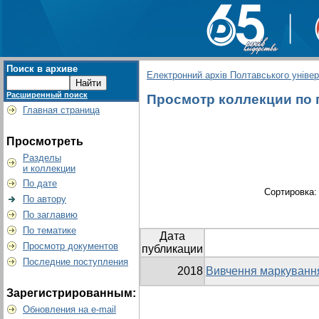
Поиск в архиве
Електронний архів Полтавського універс
Расширенный поиск
Просмотр коллекции по г
Главная страница
Просмотреть
Разделы
и коллекции
По дате
Сортировка
По автору
По заглавию
По тематике
Дата
Просмотр документов
публикации
Последние поступления
2018
Вивчення маркування
Зарегистрированным:
Обновления на e-mail