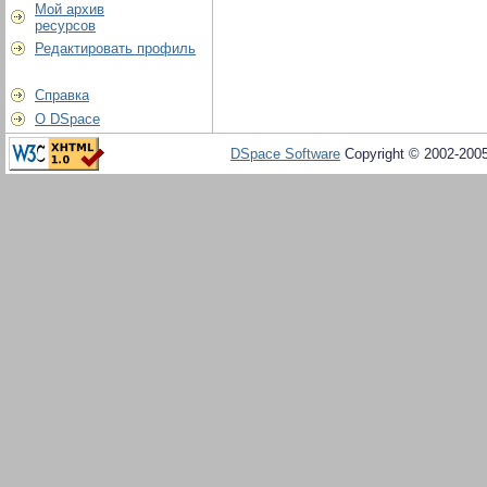
Мой архив
ресурсов
Редактировать профиль
Справка
О DSpace
DSpace Software
Copyright © 2002-200