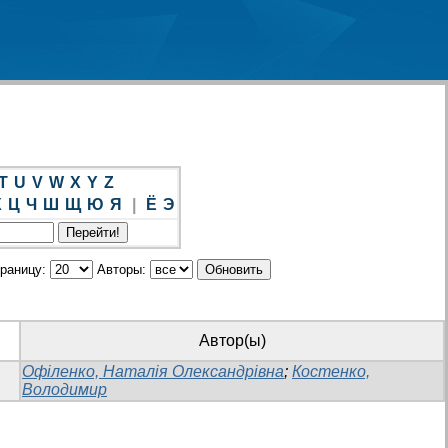
T
U
V
W
X
Y
Z
Х
Ц
Ч
Ш
Щ
Ю
Я
|
Ё
Э
траницу:
Авторы:
Автор(ы)
Офіленко, Наталія Олександрівна
;
Костенко,
Володимир