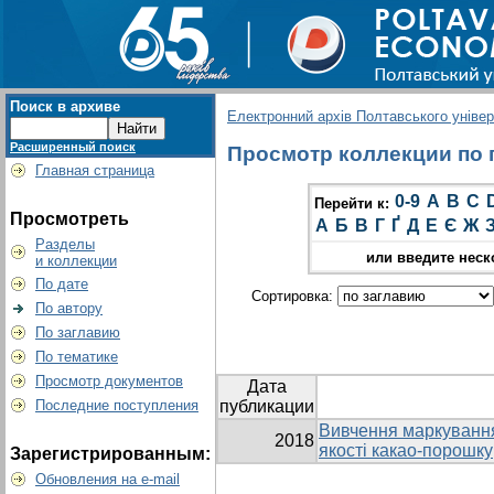
Поиск в архиве
Електронний архів Полтавського універс
Расширенный поиск
Просмотр коллекции по г
Главная страница
0-9
A
B
C
Перейти к:
Просмотреть
А
Б
В
Г
Ґ
Д
Е
Є
Ж
Разделы
или введите неск
и коллекции
По дате
Сортировка:
По автору
По заглавию
По тематике
Просмотр документов
Дата
Последние поступления
публикации
Вивчення маркування
2018
якості какао-порошку
Зарегистрированным:
Обновления на e-mail