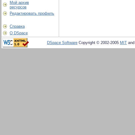
Мой архив
ресурсов
Редактировать профиль
Справка
О DSpace
DSpace Software
Copyright © 2002-2005
MIT
an