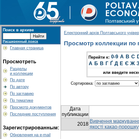
Поиск в архиве
Електронний архів Полтавського універс
Расширенный поиск
Просмотр коллекции по г
Главная страница
0-9
A
B
C
Перейти к:
Просмотреть
А
Б
В
Г
Ґ
Д
Е
Є
Ж
Разделы
или введите неск
и коллекции
По дате
Сортировка:
По автору
По заглавию
По тематике
Просмотр документов
Дата
Последние поступления
публикации
Вивчення маркування
2018
якості какао-порошку
Зарегистрированным:
Обновления на e-mail