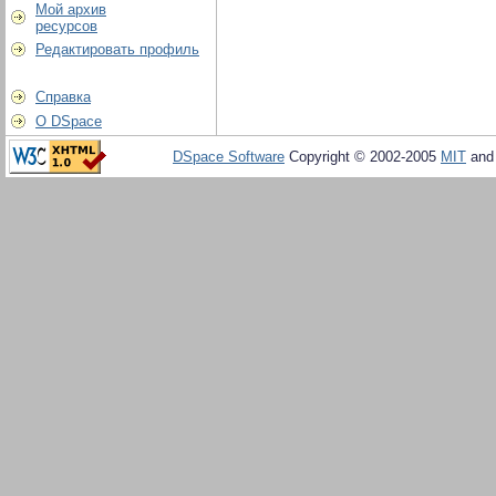
Мой архив
ресурсов
Редактировать профиль
Справка
О DSpace
DSpace Software
Copyright © 2002-2005
MIT
an