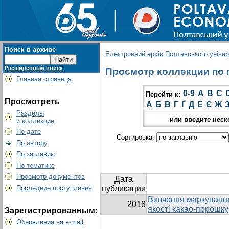
Поиск в архиве
Електронний архів Полтавського універс
Расширенный поиск
Просмотр коллекции по г
Главная страница
0-9
A
B
C
Перейти к:
Просмотреть
А
Б
В
Г
Ґ
Д
Е
Є
Ж
Разделы
или введите неск
и коллекции
По дате
Сортировка:
По автору
По заглавию
По тематике
Просмотр документов
Дата
Последние поступления
публикации
Вивчення маркування
2018
якості какао-порошку
Зарегистрированным:
Обновления на e-mail