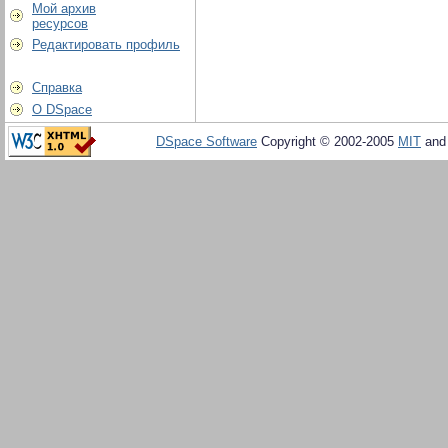
Мой архив
ресурсов
Редактировать профиль
Справка
О DSpace
DSpace Software
Copyright © 2002-2005
MIT
an