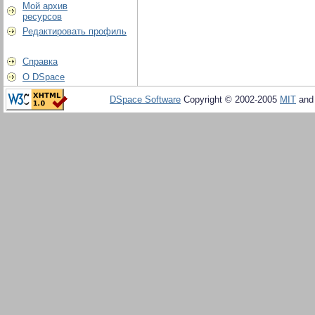
Мой архив
ресурсов
Редактировать профиль
Справка
О DSpace
DSpace Software
Copyright © 2002-2005
MIT
an