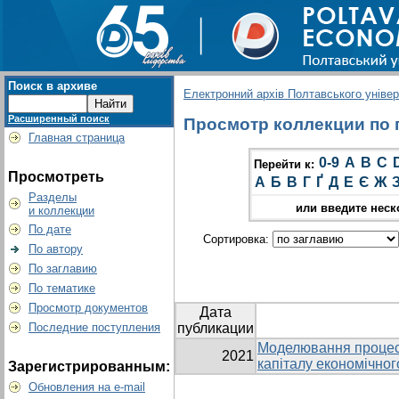
Поиск в архиве
Електронний архів Полтавського універс
Расширенный поиск
Просмотр коллекции по г
Главная страница
0-9
A
B
C
Перейти к:
Просмотреть
А
Б
В
Г
Ґ
Д
Е
Є
Ж
Разделы
или введите неск
и коллекции
По дате
Сортировка:
По автору
По заглавию
По тематике
Просмотр документов
Дата
Последние поступления
публикации
Моделювання процесі
2021
капіталу економічног
Зарегистрированным:
Обновления на e-mail