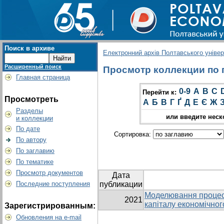
Поиск в архиве
Електронний архів Полтавського універс
Расширенный поиск
Просмотр коллекции по г
Главная страница
0-9
A
B
C
Перейти к:
Просмотреть
А
Б
В
Г
Ґ
Д
Е
Є
Ж
Разделы
или введите неск
и коллекции
По дате
Сортировка:
По автору
По заглавию
По тематике
Просмотр документов
Дата
Последние поступления
публикации
Моделювання процесі
2021
капіталу економічног
Зарегистрированным:
Обновления на e-mail