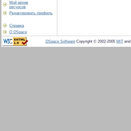
Мой архив
ресурсов
Редактировать профиль
Справка
О DSpace
DSpace Software
Copyright © 2002-2005
MIT
an