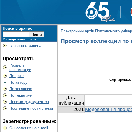
Поиск в архиве
Електронний архів Полтавського універс
Расширенный поиск
Просмотр коллекции по г
Главная страница
Просмотреть
Разделы
и коллекции
По дате
Сортировка
По автору
По заглавию
По тематике
Дата
Просмотр документов
публикации
Последние поступления
2021
Моделювання процесі
Зарегистрированным:
Обновления на e-mail