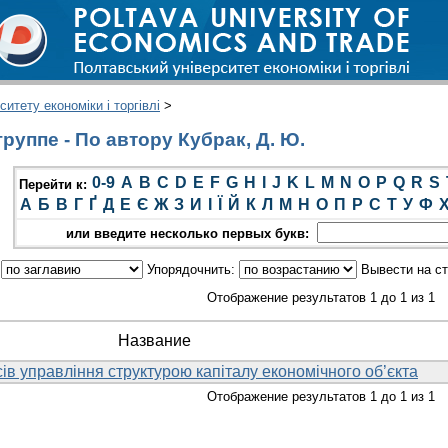
итету економіки і торгівлі
>
руппе - По автору Кубрак, Д. Ю.
0-9
A
B
C
D
E
F
G
H
I
J
K
L
M
N
O
P
Q
R
S
Перейти к:
А
Б
В
Г
Ґ
Д
Е
Є
Ж
З
И
І
Ї
Й
К
Л
М
Н
О
П
Р
С
Т
У
Ф
или введите несколько первых букв:
:
Упорядочнить:
Вывести на с
Отображение результатов 1 до 1 из 1
Название
в управління структурою капіталу економічного об’єкта
Отображение результатов 1 до 1 из 1