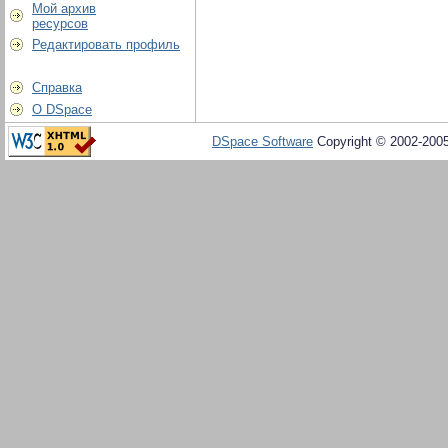
Мой архив
ресурсов
Редактировать профиль
Справка
О DSpace
DSpace Software
Copyright © 2002-200