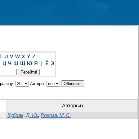
T
U
V
W
X
Y
Z
Х
Ц
Ч
Ш
Щ
Ю
Я
|
Ё
Э
траницу:
Авторы:
Автор(ы)
Кубрак, Д. Ю.
;
Рогоза, М. Є.