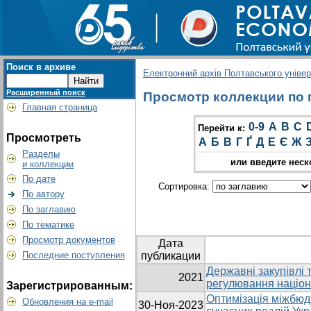
Поиск в архиве
Електронний архів Полтавського універс
Расширенный поиск
Просмотр коллекции по г
Главная страница
0-9
A
B
C
Перейти к:
Просмотреть
А
Б
В
Г
Ґ
Д
Е
Є
Ж
Разделы
или введите неск
и коллекции
По дате
Сортировка:
По автору
По заглавию
По тематике
Просмотр документов
Дата
Последние поступления
публикации
Державні закупівлі т
2021
регулювання націон
Зарегистрированным:
Оптимізація міжбюд
Обновления на e-mail
30-Ноя-2023