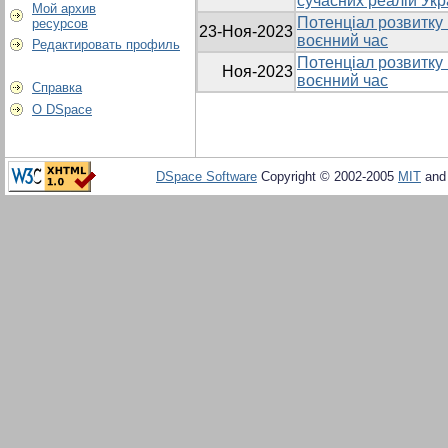
сучасних реалій Укр
Мой архив
Потенціал розвитку P
ресурсов
23-Ноя-2023
воєнний час
Редактировать профиль
Потенціал розвитку P
Ноя-2023
воєнний час
Справка
О DSpace
DSpace Software
Copyright © 2002-2005
MIT
an