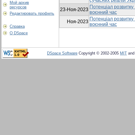
сучасних реалій Укр
Мой архив
Потенціал розвитку P
ресурсов
23-Ноя-2023
воєнний час
Редактировать профиль
Потенціал розвитку P
Ноя-2023
воєнний час
Справка
О DSpace
DSpace Software
Copyright © 2002-2005
MIT
an