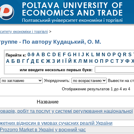
итету економіки і торгівлі
>
руппе - По автору Кудацький, О. М.
0-9
A
B
C
D
E
F
G
H
I
J
K
L
M
N
O
P
Q
R
S
Перейти к:
А
Б
В
Г
Ґ
Д
Е
Є
Ж
З
И
І
Ї
Й
К
Л
М
Н
О
П
Р
С
Т
У
Ф
или введите несколько первых букв:
:
Упорядочнить:
Вывести на с
Отображение результатов 1 до 4 из 4
Название
товарів, робіт та послуг у системі регулювання національної
жетних відносин в умовах сучасних реалій України
Prozorro Market в Україні у воєнний час