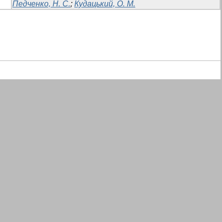
Педченко, Н. С.
;
Кудацький, О. М.