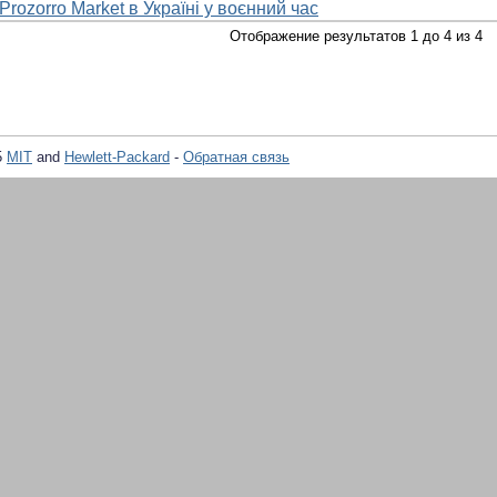
Prozorro Market в Україні у воєнний час
Отображение результатов 1 до 4 из 4
5
MIT
and
Hewlett-Packard
-
Обратная связь