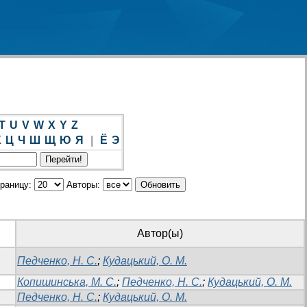
T
U
V
W
X
Y
Z
Х
Ц
Ч
Ш
Щ
Ю
Я
|
Ё
Э
траницу:
Авторы:
Автор(ы)
Педченко, Н. С.
;
Кудацький, О. М.
Копишинська, М. С.
;
Педченко, Н. С.
;
Кудацький, О. М.
Педченко, Н. С.
;
Кудацький, О. М.