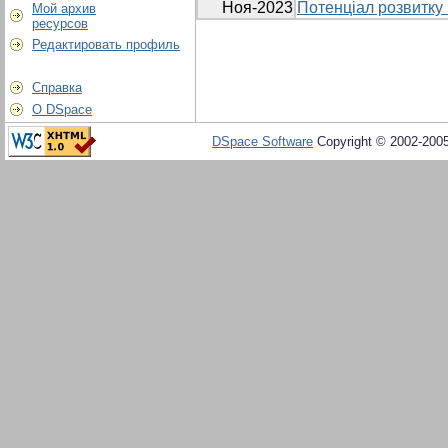
Ноя-2023
Потенціал розвитку 
Мой архив
ресурсов
Редактировать профиль
Справка
О DSpace
DSpace Software
Copyright © 2002-200