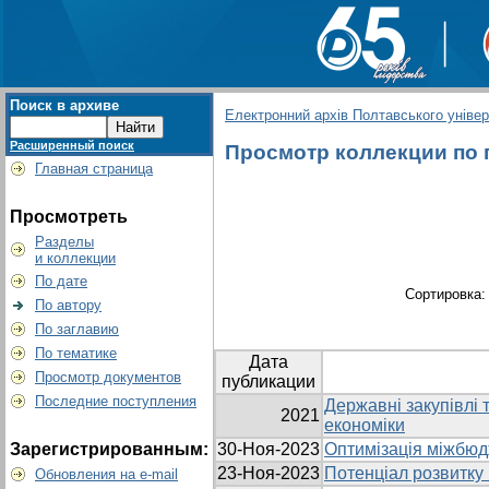
Поиск в архиве
Електронний архів Полтавського універс
Расширенный поиск
Просмотр коллекции по г
Главная страница
Просмотреть
Разделы
и коллекции
По дате
Сортировка
По автору
По заглавию
По тематике
Дата
Просмотр документов
публикации
Последние поступления
Державні закупівлі 
2021
економіки
Зарегистрированным:
30-Ноя-2023
Оптимізація міжбюд
23-Ноя-2023
Потенціал розвитку 
Обновления на e-mail