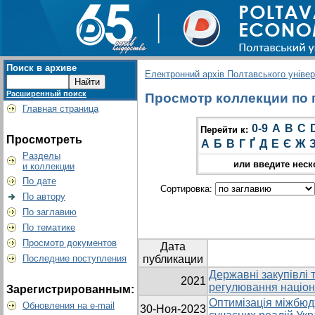
Поиск в архиве
Електронний архів Полтавського універс
Расширенный поиск
Просмотр коллекции по г
Главная страница
0-9
A
B
C
Перейти к:
Просмотреть
А
Б
В
Г
Ґ
Д
Е
Є
Ж
Разделы
или введите неск
и коллекции
По дате
Сортировка:
По автору
По заглавию
По тематике
Просмотр документов
Дата
Последние поступления
публикации
Державні закупівлі т
2021
регулювання націон
Зарегистрированным:
Оптимізація міжбюд
Обновления на e-mail
30-Ноя-2023