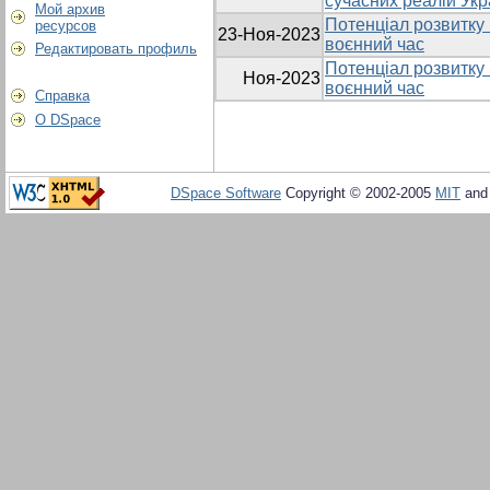
сучасних реалій Укр
Мой архив
Потенціал розвитку P
ресурсов
23-Ноя-2023
воєнний час
Редактировать профиль
Потенціал розвитку P
Ноя-2023
воєнний час
Справка
О DSpace
DSpace Software
Copyright © 2002-2005
MIT
an