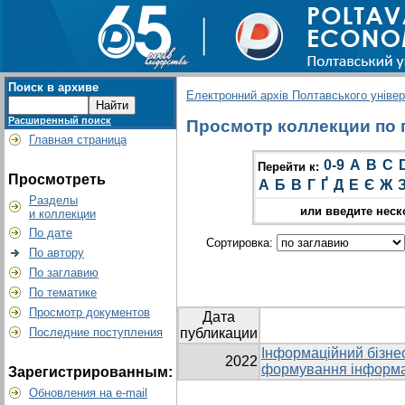
Поиск в архиве
Електронний архів Полтавського універс
Расширенный поиск
Просмотр коллекции по гр
Главная страница
0-9
A
B
C
Перейти к:
Просмотреть
А
Б
В
Г
Ґ
Д
Е
Є
Ж
Разделы
или введите неск
и коллекции
По дате
Сортировка:
По автору
По заглавию
По тематике
Просмотр документов
Дата
Последние поступления
публикации
Інформаційний бізне
2022
формування інформа
Зарегистрированным:
Обновления на e-mail