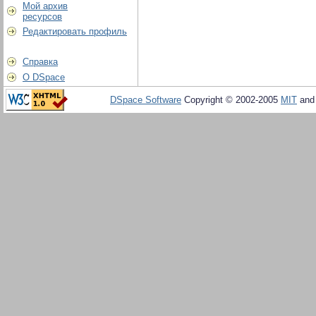
Мой архив
ресурсов
Редактировать профиль
Справка
О DSpace
DSpace Software
Copyright © 2002-2005
MIT
an