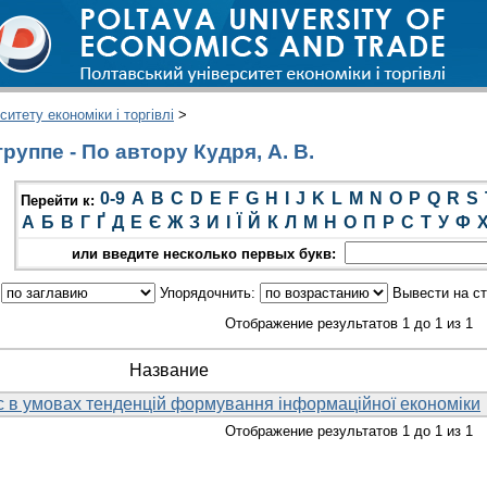
итету економіки і торгівлі
>
уппе - По автору Кудря, А. В.
0-9
A
B
C
D
E
F
G
H
I
J
K
L
M
N
O
P
Q
R
S
Перейти к:
А
Б
В
Г
Ґ
Д
Е
Є
Ж
З
И
І
Ї
Й
К
Л
М
Н
О
П
Р
С
Т
У
Ф
или введите несколько первых букв:
:
Упорядочнить:
Вывести на с
Отображение результатов 1 до 1 из 1
Название
с в умовах тенденцій формування інформаційної економіки
Отображение результатов 1 до 1 из 1