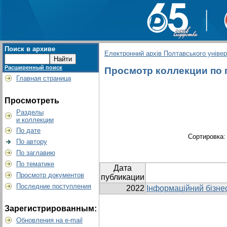
Поиск в архиве
Електронний архів Полтавського універс
Расширенный поиск
Просмотр коллекции по гр
Главная страница
Просмотреть
Разделы
и коллекции
По дате
Сортировка
По автору
По заглавию
По тематике
Дата
Просмотр документов
публикации
Последние поступления
2022
Інформаційний бізне
Зарегистрированным:
Обновления на e-mail