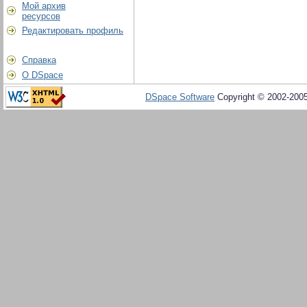
Мой архив
ресурсов
Редактировать профиль
Справка
О DSpace
DSpace Software
Copyright © 2002-200