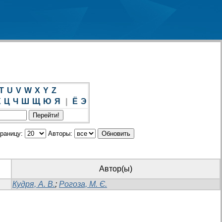
T
U
V
W
X
Y
Z
Х
Ц
Ч
Ш
Щ
Ю
Я
|
Ё
Э
траницу:
Авторы:
Автор(ы)
Кудря, А. В.
;
Рогоза, М. Є.