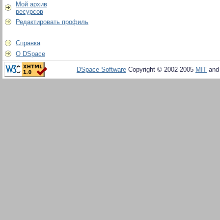
Мой архив
ресурсов
Редактировать профиль
Справка
О DSpace
DSpace Software
Copyright © 2002-2005
MIT
an