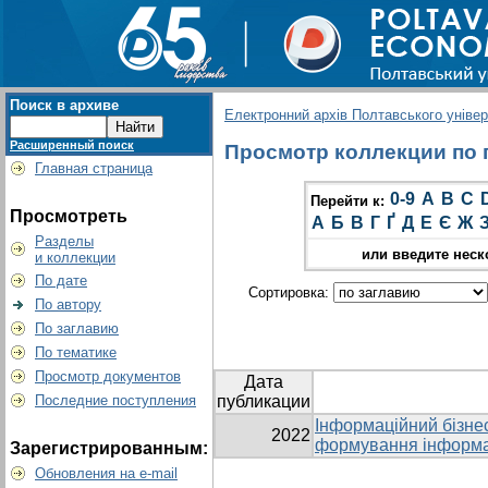
Поиск в архиве
Електронний архів Полтавського універс
Расширенный поиск
Просмотр коллекции по гр
Главная страница
0-9
A
B
C
Перейти к:
Просмотреть
А
Б
В
Г
Ґ
Д
Е
Є
Ж
Разделы
или введите неск
и коллекции
По дате
Сортировка:
По автору
По заглавию
По тематике
Просмотр документов
Дата
Последние поступления
публикации
Інформаційний бізне
2022
формування інформа
Зарегистрированным:
Обновления на e-mail