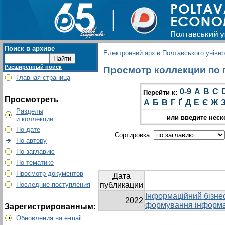
Поиск в архиве
Електронний архів Полтавського універс
Расширенный поиск
Просмотр коллекции по гр
Главная страница
0-9
A
B
C
Перейти к:
Просмотреть
А
Б
В
Г
Ґ
Д
Е
Є
Ж
Разделы
или введите неск
и коллекции
По дате
Сортировка:
По автору
По заглавию
По тематике
Просмотр документов
Дата
Последние поступления
публикации
Інформаційний бізне
2022
формування інформа
Зарегистрированным:
Обновления на e-mail