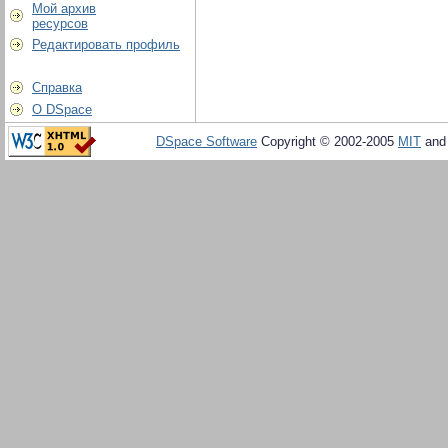
Мой архив
ресурсов
Редактировать профиль
Справка
О DSpace
DSpace Software
Copyright © 2002-2005
MIT
an