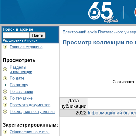
Поиск в архиве
Електронний архів Полтавського універс
Расширенный поиск
Просмотр коллекции по гр
Главная страница
Просмотреть
Разделы
и коллекции
По дате
Сортировка
По автору
По заглавию
По тематике
Дата
Просмотр документов
публикации
Последние поступления
2022
Інформаційний бізне
Зарегистрированным:
Обновления на e-mail