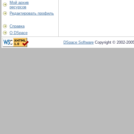
Мой архив
ресурсов
Редактировать профиль
Справка
О DSpace
DSpace Software
Copyright © 2002-200