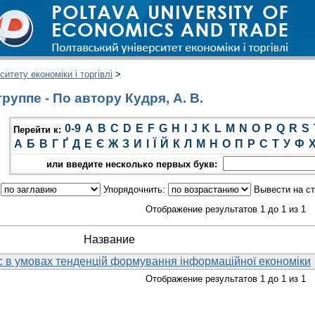
итету економіки і торгівлі
>
уппе - По автору Кудря, А. В.
0-9
A
B
C
D
E
F
G
H
I
J
K
L
M
N
O
P
Q
R
S
Перейти к:
А
Б
В
Г
Ґ
Д
Е
Є
Ж
З
И
І
Ї
Й
К
Л
М
Н
О
П
Р
С
Т
У
Ф
или введите несколько первых букв:
:
Упорядочнить:
Вывести на с
Отображение результатов 1 до 1 из 1
Название
с в умовах тенденцій формування інформаційної економіки
Отображение результатов 1 до 1 из 1