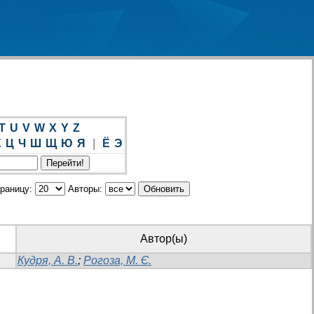
T
U
V
W
X
Y
Z
Х
Ц
Ч
Ш
Щ
Ю
Я
|
Ё
Э
траницу:
Авторы:
Автор(ы)
Кудря, А. В.
;
Рогоза, М. Є.