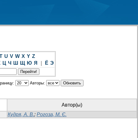
T
U
V
W
X
Y
Z
Х
Ц
Ч
Ш
Щ
Ю
Я
|
Ё
Э
траницу:
Авторы:
Автор(ы)
Кудря, А. В.
;
Рогоза, М. Є.