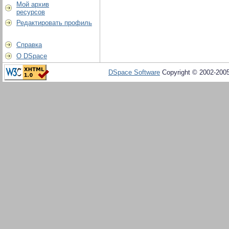
Мой архив
ресурсов
Редактировать профиль
Справка
О DSpace
DSpace Software
Copyright © 2002-200