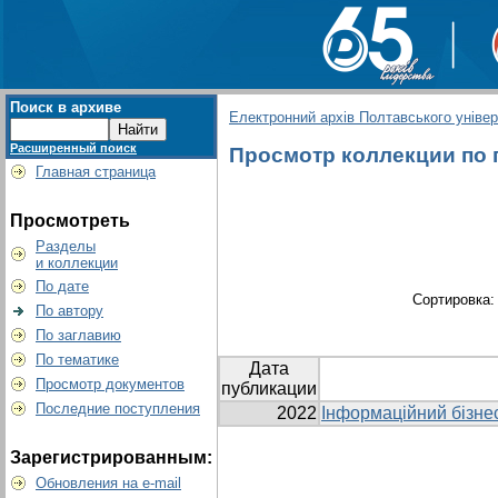
Поиск в архиве
Електронний архів Полтавського універс
Расширенный поиск
Просмотр коллекции по гр
Главная страница
Просмотреть
Разделы
и коллекции
По дате
Сортировка
По автору
По заглавию
По тематике
Дата
Просмотр документов
публикации
Последние поступления
2022
Інформаційний бізне
Зарегистрированным:
Обновления на e-mail