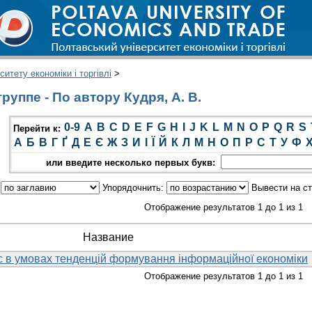
итету економіки і торгівлі
>
уппе - По автору Кудря, А. В.
0-9
A
B
C
D
E
F
G
H
I
J
K
L
M
N
O
P
Q
R
S
Перейти к:
А
Б
В
Г
Ґ
Д
Е
Є
Ж
З
И
І
Ї
Й
К
Л
М
Н
О
П
Р
С
Т
У
Ф
или введите несколько первых букв:
:
Упорядочнить:
Вывести на с
Отображение результатов 1 до 1 из 1
Название
с в умовах тенденцій формування інформаційної економіки
Отображение результатов 1 до 1 из 1