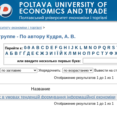
итету економіки і торгівлі
>
уппе - По автору Кудря, А. В.
0-9
A
B
C
D
E
F
G
H
I
J
K
L
M
N
O
P
Q
R
S
Перейти к:
А
Б
В
Г
Ґ
Д
Е
Є
Ж
З
И
І
Ї
Й
К
Л
М
Н
О
П
Р
С
Т
У
Ф
или введите несколько первых букв:
:
Упорядочнить:
Вывести на с
Отображение результатов 1 до 1 из 1
Название
с в умовах тенденцій формування інформаційної економіки
Отображение результатов 1 до 1 из 1