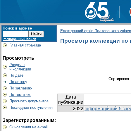
Поиск в архиве
Електронний архів Полтавського універс
Расширенный поиск
Просмотр коллекции по гр
Главная страница
Просмотреть
Разделы
и коллекции
По дате
Сортировка
По автору
По заглавию
По тематике
Дата
Просмотр документов
публикации
Последние поступления
2022
Інформаційний бізне
Зарегистрированным:
Обновления на e-mail