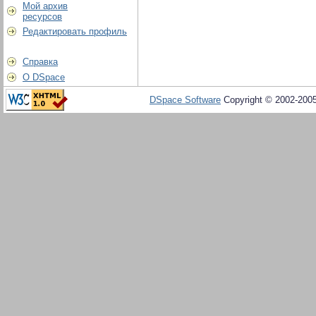
Мой архив
ресурсов
Редактировать профиль
Справка
О DSpace
DSpace Software
Copyright © 2002-200