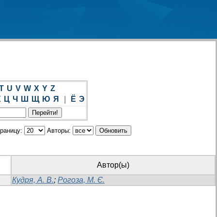
T
U
V
W
X
Y
Z
Х
Ц
Ч
Ш
Щ
Ю
Я
|
Ё
Э
траницу:
Авторы:
Автор(ы)
Кудря, А. В.
;
Рогоза, М. Є.