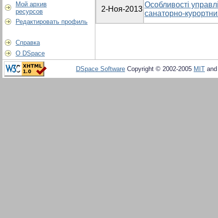
Мой архив
Особливості управл
2-Ноя-2013
ресурсов
санаторно-курортних
Редактировать профиль
Справка
О DSpace
DSpace Software
Copyright © 2002-2005
MIT
an