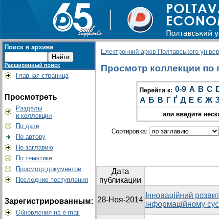
Поиск в архиве
Електронний архів Полтавського універс
Расширенный поиск
Просмотр коллекции по г
Главная страница
0-9
A
B
C
Перейти к:
Просмотреть
А
Б
В
Г
Ґ
Д
Е
Є
Ж
Разделы
или введите неск
и коллекции
По дате
Сортировка:
По автору
По заглавию
По тематике
Просмотр документов
Дата
Последние поступления
публикации
Інноваційний розвит
28-Ноя-2014
Зарегистрированным:
інформаційному сус
Обновления на e-mail