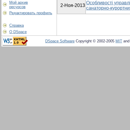
Мой архив
Особливості управл
2-Ноя-2013
ресурсов
санаторно-курортних
Редактировать профиль
Справка
О DSpace
DSpace Software
Copyright © 2002-2005
MIT
an