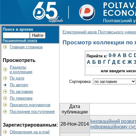
Поиск в архиве
Електронний архів Полтавського універс
Расширенный поиск
Просмотр коллекции по г
Главная страница
0-9
A
B
C
Перейти к:
Просмотреть
А
Б
В
Г
Ґ
Д
Е
Є
Ж
Разделы
или введите неск
и коллекции
По дате
Сортировка:
По автору
По заглавию
По тематике
Просмотр документов
Дата
Последние поступления
публикации
Інноваційний розвит
28-Ноя-2014
Зарегистрированным:
інформаційному сус
Обновления на e-mail