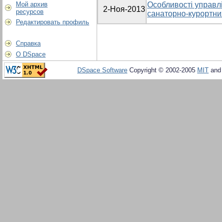
Мой архив
Особливості управл
2-Ноя-2013
ресурсов
санаторно-курортних
Редактировать профиль
Справка
О DSpace
DSpace Software
Copyright © 2002-2005
MIT
an