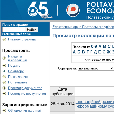
Поиск в архиве
Електронний архів Полтавського універс
Расширенный поиск
Просмотр коллекции по г
Главная страница
0-9
A
B
C
Перейти к:
Просмотреть
А
Б
В
Г
Ґ
Д
Е
Є
Ж
Разделы
или введите неск
и коллекции
По дате
Сортировка:
По автору
По заглавию
По тематике
Просмотр документов
Дата
Последние поступления
публикации
Інноваційний розвит
28-Ноя-2014
Зарегистрированным:
інформаційному сус
Обновления на e-mail