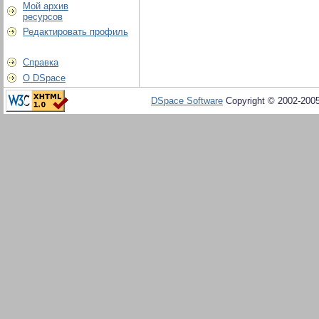
Мой архив
ресурсов
Редактировать профиль
Справка
О DSpace
DSpace Software
Copyright © 2002-200