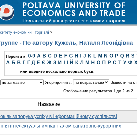
итету економіки і торгівлі
>
руппе - По автору Кужель, Наталя Леонідівна
0-9
A
B
C
D
E
F
G
H
I
J
K
L
M
N
O
P
Q
R
S
Перейти к:
А
Б
В
Г
Ґ
Д
Е
Є
Ж
З
И
І
Ї
Й
К
Л
М
Н
О
П
Р
С
Т
У
Ф
или введите несколько первых букв:
:
Упорядочнить:
Вывести на с
Отображение результатов 1 до 2 из 2
Название
ок як запорука успіху в інформаційному суспільстві
іння інтелектуальним капіталом санаторно-курортних