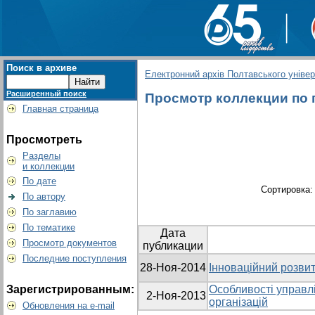
Поиск в архиве
Електронний архів Полтавського універс
Расширенный поиск
Просмотр коллекции по г
Главная страница
Просмотреть
Разделы
и коллекции
По дате
Сортировка
По автору
По заглавию
По тематике
Дата
Просмотр документов
публикации
Последние поступления
28-Ноя-2014
Інноваційний розвит
Зарегистрированным:
Особливості управл
2-Ноя-2013
організацій
Обновления на e-mail