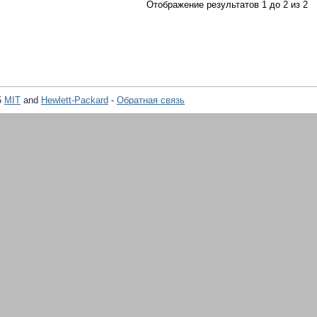
Отображение результатов 1 до 2 из 2
5
MIT
and
Hewlett-Packard
-
Обратная связь