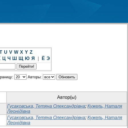
T
U
V
W
X
Y
Z
Х
Ц
Ч
Ш
Щ
Ю
Я
|
Ё
Э
траницу:
Авторы:
Автор(ы)
Гусаковська, Тетяна Олександрівна
;
Кужель, Наталя
Леонідівна
Гусаковська, Тетяна Олександрівна
;
Кужель, Наталя
Леонідівна