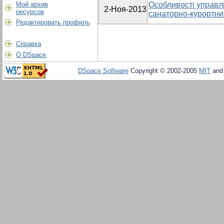
Мой архив
Особливості управл
2-Ноя-2013
ресурсов
санаторно-курортних
Редактировать профиль
Справка
О DSpace
DSpace Software
Copyright © 2002-2005
MIT
an