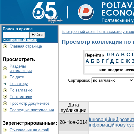
Поиск в архиве
Електронний архів Полтавського універс
Расширенный поиск
Просмотр коллекции по г
Главная страница
0-9
A
B
C
Перейти к:
Просмотреть
А
Б
В
Г
Ґ
Д
Е
Є
Ж
Разделы
или введите неск
и коллекции
По дате
Сортировка:
По автору
По заглавию
По тематике
Просмотр документов
Дата
Последние поступления
публикации
Інноваційний розвит
28-Ноя-2014
Зарегистрированным:
інформаційному сус
Обновления на e-mail