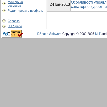
Мой архив
Особливості управл
2-Ноя-2013
ресурсов
санаторно-курортних
Редактировать профиль
Справка
О DSpace
DSpace Software
Copyright © 2002-2005
MIT
an