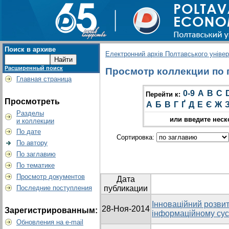
Поиск в архиве
Електронний архів Полтавського універс
Расширенный поиск
Просмотр коллекции по г
Главная страница
0-9
A
B
C
Перейти к:
Просмотреть
А
Б
В
Г
Ґ
Д
Е
Є
Ж
Разделы
или введите неск
и коллекции
По дате
Сортировка:
По автору
По заглавию
По тематике
Просмотр документов
Дата
Последние поступления
публикации
Інноваційний розвит
28-Ноя-2014
Зарегистрированным:
інформаційному сус
Обновления на e-mail