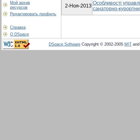
Мой архив
Особливості управл
2-Ноя-2013
ресурсов
санаторно-курортних
Редактировать профиль
Справка
О DSpace
DSpace Software
Copyright © 2002-2005
MIT
an