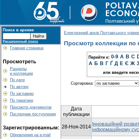
Поиск в архиве
Електронний архів Полтавського універс
Расширенный поиск
Просмотр коллекции по г
Главная страница
0-9
A
B
C
Перейти к:
Просмотреть
А
Б
В
Г
Ґ
Д
Е
Є
Ж
Разделы
или введите неск
и коллекции
По дате
Сортировка:
По автору
По заглавию
По тематике
Просмотр документов
Дата
Последние поступления
публикации
Інноваційний розвит
28-Ноя-2014
Зарегистрированным:
інформаційному сус
Обновления на e-mail