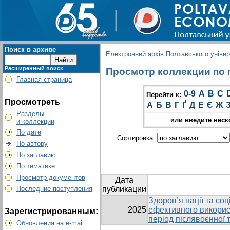
Поиск в архиве
Електронний архів Полтавського універс
Расширенный поиск
Просмотр коллекции по г
Главная страница
0-9
A
B
C
Перейти к:
Просмотреть
А
Б
В
Г
Ґ
Д
Е
Є
Ж
Разделы
или введите неск
и коллекции
По дате
Сортировка:
По автору
По заглавию
По тематике
Просмотр документов
Дата
Последние поступления
публикации
Здоров’я нації та со
2025
ефективного викорис
Зарегистрированным:
період післявоєнної 
Обновления на e-mail