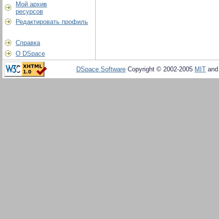
Мой архив
ресурсов
Редактировать профиль
Справка
О DSpace
DSpace Software
Copyright © 2002-2005
MIT
an