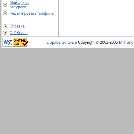
Мой архив
ресурсов
Редактировать профиль
Справка
О DSpace
DSpace Software
Copyright © 2002-2005
MIT
an