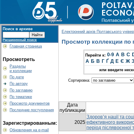
Поиск в архиве
Електронний архів Полтавського універс
Расширенный поиск
Просмотр коллекции по г
Главная страница
0-9
A
B
C
Перейти к:
Просмотреть
А
Б
В
Г
Ґ
Д
Е
Є
Ж
Разделы
или введите неск
и коллекции
По дате
Сортировка:
По автору
По заглавию
По тематике
Просмотр документов
Дата
Последние поступления
публикации
Здоров’я нації та со
2025
ефективного викорис
Зарегистрированным:
період післявоєнної 
Обновления на e-mail