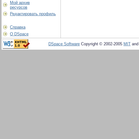
Мой архив
ресурсов
Редактировать профиль
Справка
О DSpace
DSpace Software
Copyright © 2002-2005
MIT
an