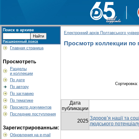
Поиск в архиве
Електронний архів Полтавського універс
Расширенный поиск
Просмотр коллекции по г
Главная страница
Просмотреть
Разделы
и коллекции
По дате
Сортировка
По автору
По заглавию
По тематике
Дата
Просмотр документов
публикации
Последние поступления
Здоров’я нації та со
2025
людського потенціалу
Зарегистрированным:
Обновления на e-mail