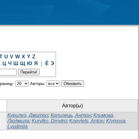
T
U
V
W
X
Y
Z
Х
Ц
Ч
Ш
Щ
Ю
Я
|
Ё
Э
траницу:
Авторы:
Автор(ы)
Курилко, Дмитро
;
Копилець, Антон
;
Климова,
Людмила
;
Kurylko, Dmytro
;
Kopylets, Anton
;
Klymova,
Lyudmila