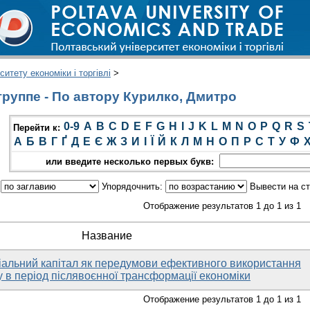
итету економіки і торгівлі
>
руппе - По автору Курилко, Дмитро
0-9
A
B
C
D
E
F
G
H
I
J
K
L
M
N
O
P
Q
R
S
Перейти к:
А
Б
В
Г
Ґ
Д
Е
Є
Ж
З
И
І
Ї
Й
К
Л
М
Н
О
П
Р
С
Т
У
Ф
или введите несколько первых букв:
:
Упорядочнить:
Вывести на с
Отображение результатов 1 до 1 из 1
Название
ціальний капітал як передумови ефективного використання
 в період післявоєнної трансформації економіки
Отображение результатов 1 до 1 из 1