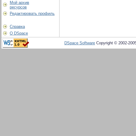
Мой архив
ресурсов
Редактировать профиль
Справка
О DSpace
DSpace Software
Copyright © 2002-200