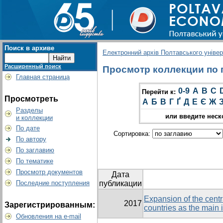
Поиск в архиве
Електронний архів Полтавського універс
Расширенный поиск
Просмотр коллекции по гр
Главная страница
0-9
A
B
C
Перейти к:
Просмотреть
А
Б
В
Г
Ґ
Д
Е
Є
Ж
Разделы
или введите неск
и коллекции
По дате
Сортировка:
По автору
По заглавию
По тематике
Просмотр документов
Дата
Последние поступления
публикации
Expansion of the cent
2017
Зарегистрированным:
countries as the main i
Обновления на e-mail