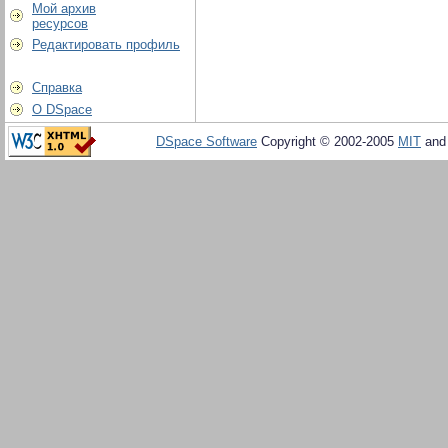
Мой архив
ресурсов
Редактировать профиль
Справка
О DSpace
DSpace Software
Copyright © 2002-2005
MIT
an