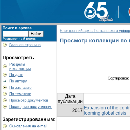
Поиск в архиве
Електронний архів Полтавського універс
Расширенный поиск
Просмотр коллекции по гр
Главная страница
Просмотреть
Разделы
и коллекции
По дате
Сортировка
По автору
По заглавию
По тематике
Дата
Просмотр документов
публикации
Последние поступления
Expansion of the centr
2017
looming global crisis
Зарегистрированным:
Обновления на e-mail