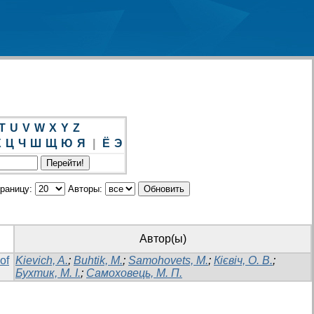
T
U
V
W
X
Y
Z
Х
Ц
Ч
Ш
Щ
Ю
Я
|
Ё
Э
траницу:
Авторы:
Автор(ы)
of
Kievich, A.
;
Buhtik, M.
;
Samohovets, M.
;
Кієвіч, О. В.
;
Бухтик, М. І.
;
Самоховець, М. П.