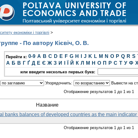
итету економіки і торгівлі
>
уппе - По автору Кієвіч, О. В.
0-9
A
B
C
D
E
F
G
H
I
J
K
L
M
N
O
P
Q
R
S
Перейти к:
А
Б
В
Г
Ґ
Д
Е
Є
Ж
З
И
І
Ї
Й
К
Л
М
Н
О
П
Р
С
Т
У
Ф
или введите несколько первых букв:
:
Упорядочнить:
Вывести на с
Отображение результатов 1 до 1 из 1
Название
al banks balances of developed countries as the main indicator 
Отображение результатов 1 до 1 из 1