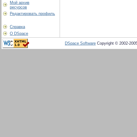
Мой архив
ресурсов
Редактировать профиль
Справка
О DSpace
DSpace Software
Copyright © 2002-200