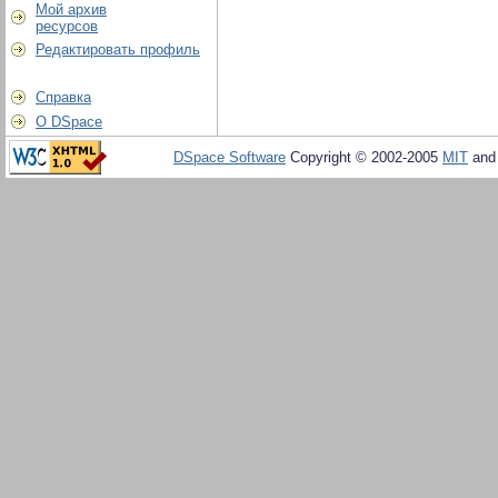
Мой архив
ресурсов
Редактировать профиль
Справка
О DSpace
DSpace Software
Copyright © 2002-2005
MIT
an