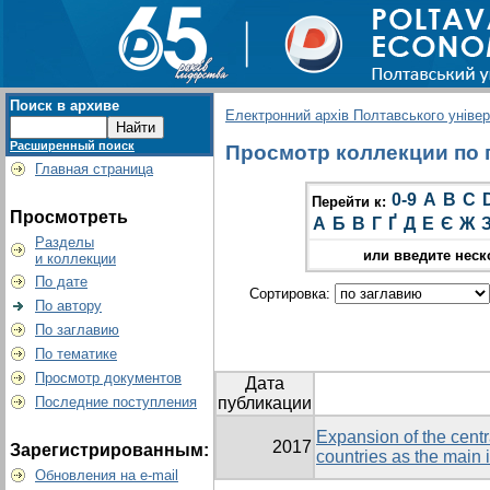
Поиск в архиве
Електронний архів Полтавського універс
Расширенный поиск
Просмотр коллекции по гр
Главная страница
0-9
A
B
C
Перейти к:
Просмотреть
А
Б
В
Г
Ґ
Д
Е
Є
Ж
Разделы
или введите неск
и коллекции
По дате
Сортировка:
По автору
По заглавию
По тематике
Просмотр документов
Дата
Последние поступления
публикации
Expansion of the cent
2017
Зарегистрированным:
countries as the main i
Обновления на e-mail