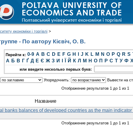
итету економіки і торгівлі
>
уппе - По автору Кієвіч, О. В.
0-9
A
B
C
D
E
F
G
H
I
J
K
L
M
N
O
P
Q
R
S
Перейти к:
А
Б
В
Г
Ґ
Д
Е
Є
Ж
З
И
І
Ї
Й
К
Л
М
Н
О
П
Р
С
Т
У
Ф
или введите несколько первых букв:
:
Упорядочнить:
Вывести на с
Отображение результатов 1 до 1 из 1
Название
al banks balances of developed countries as the main indicator 
Отображение результатов 1 до 1 из 1