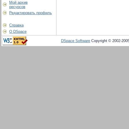
Мой архив
ресурсов
Редактировать профиль
Справка
О DSpace
DSpace Software
Copyright © 2002-200