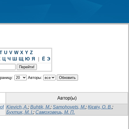
T
U
V
W
X
Y
Z
Х
Ц
Ч
Ш
Щ
Ю
Я
|
Ё
Э
траницу:
Авторы:
Автор(ы)
of
Kievich, A.
;
Buhtik, M.
;
Samohovets, M.
;
Кієвіч, О. В.
;
Бухтик, М. І.
;
Самоховець, М. П.