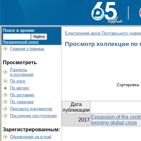
Поиск в архиве
Електронний архів Полтавського універс
Расширенный поиск
Просмотр коллекции по гр
Главная страница
Просмотреть
Разделы
и коллекции
По дате
Сортировка
По автору
По заглавию
По тематике
Дата
Просмотр документов
публикации
Последние поступления
Expansion of the centr
2017
looming global crisis
Зарегистрированным:
Обновления на e-mail