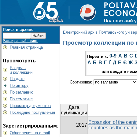
Поиск в архиве
Електронний архів Полтавського універс
Расширенный поиск
Просмотр коллекции по гр
Главная страница
0-9
A
B
C
Перейти к:
Просмотреть
А
Б
В
Г
Ґ
Д
Е
Є
Ж
Разделы
или введите неск
и коллекции
По дате
Сортировка:
По автору
По заглавию
По тематике
Просмотр документов
Дата
Последние поступления
публикации
Expansion of the cent
2017
Зарегистрированным:
countries as the main i
Обновления на e-mail