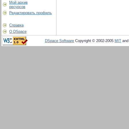
Мой архив
ресурсов
Редактировать профиль
Справка
О DSpace
DSpace Software
Copyright © 2002-2005
MIT
an