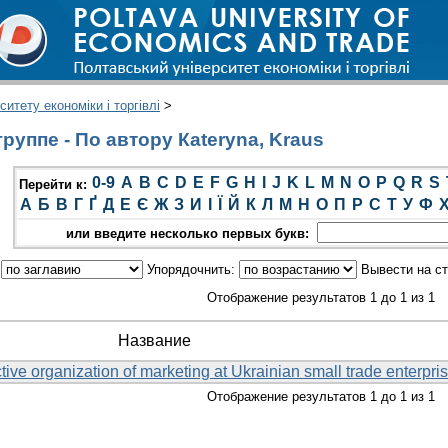
итету економіки і торгівлі
>
руппе - По автору Кateryna, Kraus
0-9
A
B
C
D
E
F
G
H
I
J
K
L
M
N
O
P
Q
R
S
Перейти к:
А
Б
В
Г
Ґ
Д
Е
Є
Ж
З
И
І
Ї
Й
К
Л
М
Н
О
П
Р
С
Т
У
Ф
или введите несколько первых букв:
:
Упорядочнить:
Вывести на с
Отображение результатов 1 до 1 из 1
Название
tive organization of marketing at Ukrainian small trade enterpri
Отображение результатов 1 до 1 из 1