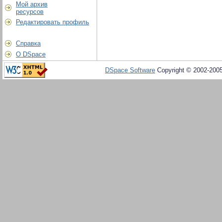
Мой архив
ресурсов
Редактировать профиль
Справка
О DSpace
DSpace Software
Copyright © 2002-200