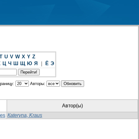
T
U
V
W
X
Y
Z
Х
Ц
Ч
Ш
Щ
Ю
Я
|
Ё
Э
траницу:
Авторы:
Автор(ы)
ses
Кateryna, Kraus