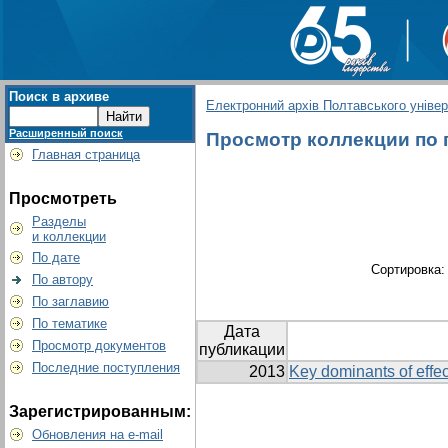
Поиск в архиве
Електронний архів Полтавського універс
Расширенный поиск
Просмотр коллекции по г
Главная страница
Просмотреть
Разделы
и коллекции
По дате
Сортировка
По автору
По заглавию
По тематике
Дата
Просмотр документов
публикации
Последние поступления
2013
Key dominants of effec
Зарегистрированным:
Обновления на e-mail