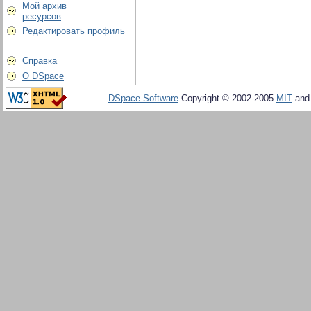
Мой архив
ресурсов
Редактировать профиль
Справка
О DSpace
DSpace Software
Copyright © 2002-2005
MIT
an