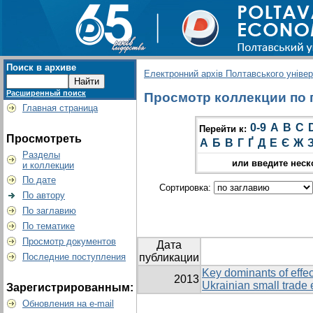
Поиск в архиве
Електронний архів Полтавського універс
Расширенный поиск
Просмотр коллекции по г
Главная страница
0-9
A
B
C
Перейти к:
Просмотреть
А
Б
В
Г
Ґ
Д
Е
Є
Ж
Разделы
или введите неск
и коллекции
По дате
Сортировка:
По автору
По заглавию
По тематике
Просмотр документов
Дата
Последние поступления
публикации
Key dominants of effec
2013
Ukrainian small trade 
Зарегистрированным:
Обновления на e-mail