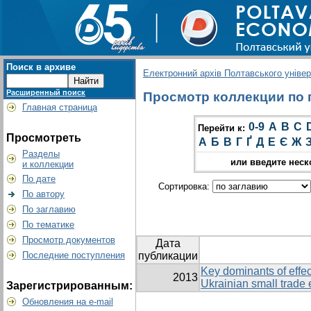
Поиск в архиве
Електронний архів Полтавського універс
Расширенный поиск
Просмотр коллекции по г
Главная страница
0-9
A
B
C
Перейти к:
Просмотреть
А
Б
В
Г
Ґ
Д
Е
Є
Ж
Разделы
или введите неск
и коллекции
По дате
Сортировка:
По автору
По заглавию
По тематике
Просмотр документов
Дата
Последние поступления
публикации
Key dominants of effec
2013
Ukrainian small trade 
Зарегистрированным:
Обновления на e-mail