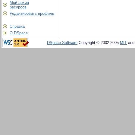
Мой архив
ресурсов
Редактировать профиль
Справка
О DSpace
DSpace Software
Copyright © 2002-2005
MIT
an