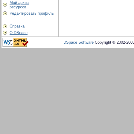
Мой архив
ресурсов
Редактировать профиль
Справка
О DSpace
DSpace Software
Copyright © 2002-200