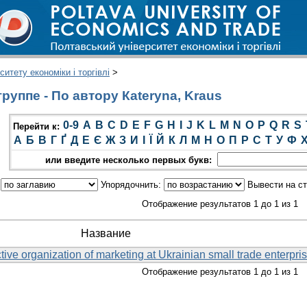
итету економіки і торгівлі
>
руппе - По автору Кateryna, Kraus
0-9
A
B
C
D
E
F
G
H
I
J
K
L
M
N
O
P
Q
R
S
Перейти к:
А
Б
В
Г
Ґ
Д
Е
Є
Ж
З
И
І
Ї
Й
К
Л
М
Н
О
П
Р
С
Т
У
Ф
или введите несколько первых букв:
:
Упорядочнить:
Вывести на с
Отображение результатов 1 до 1 из 1
Название
tive organization of marketing at Ukrainian small trade enterpri
Отображение результатов 1 до 1 из 1