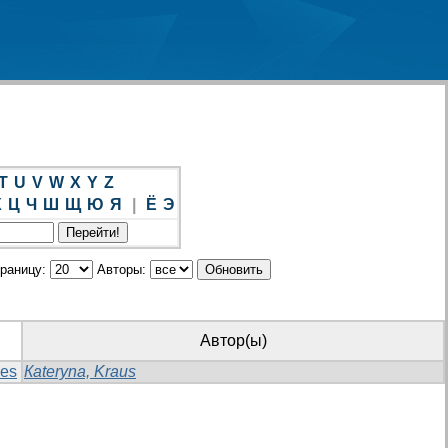
T
U
V
W
X
Y
Z
Х
Ц
Ч
Ш
Щ
Ю
Я
|
Ё
Э
траницу:
Авторы:
Автор(ы)
ses
Кateryna, Kraus