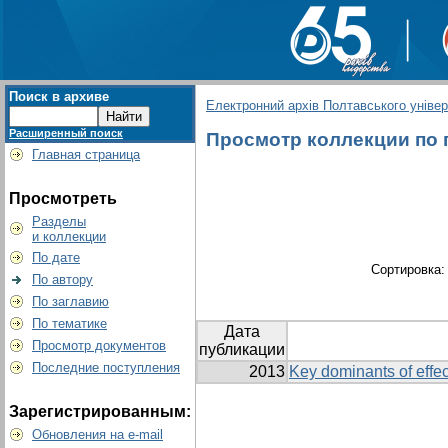
Поиск в архиве
Електронний архів Полтавського універс
Расширенный поиск
Просмотр коллекции по г
Главная страница
Просмотреть
Разделы
и коллекции
По дате
Сортировка
По автору
По заглавию
По тематике
Дата
Просмотр документов
публикации
Последние поступления
2013
Key dominants of effec
Зарегистрированным:
Обновления на e-mail