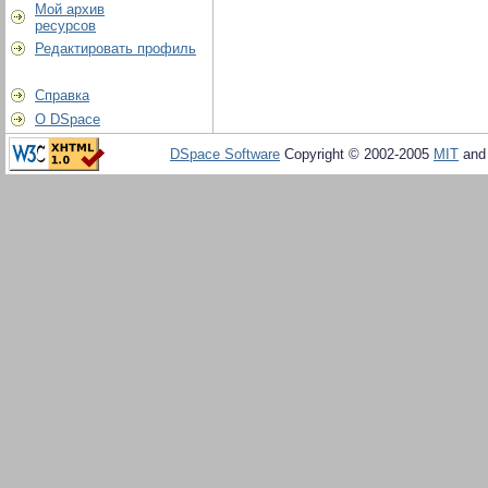
Мой архив
ресурсов
Редактировать профиль
Справка
О DSpace
DSpace Software
Copyright © 2002-2005
MIT
an