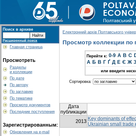
Поиск в архиве
Електронний архів Полтавського універс
Расширенный поиск
Просмотр коллекции по г
Главная страница
0-9
A
B
C
Перейти к:
Просмотреть
А
Б
В
Г
Ґ
Д
Е
Є
Ж
Разделы
или введите неск
и коллекции
По дате
Сортировка:
По автору
По заглавию
По тематике
Просмотр документов
Дата
Последние поступления
публикации
Key dominants of effec
2013
Ukrainian small trade 
Зарегистрированным:
Обновления на e-mail