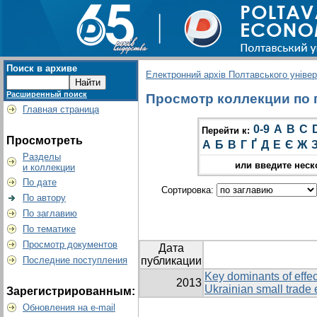
Поиск в архиве
Електронний архів Полтавського універс
Расширенный поиск
Просмотр коллекции по г
Главная страница
0-9
A
B
C
Перейти к:
Просмотреть
А
Б
В
Г
Ґ
Д
Е
Є
Ж
Разделы
или введите неск
и коллекции
По дате
Сортировка:
По автору
По заглавию
По тематике
Просмотр документов
Дата
Последние поступления
публикации
Key dominants of effec
2013
Ukrainian small trade 
Зарегистрированным:
Обновления на e-mail