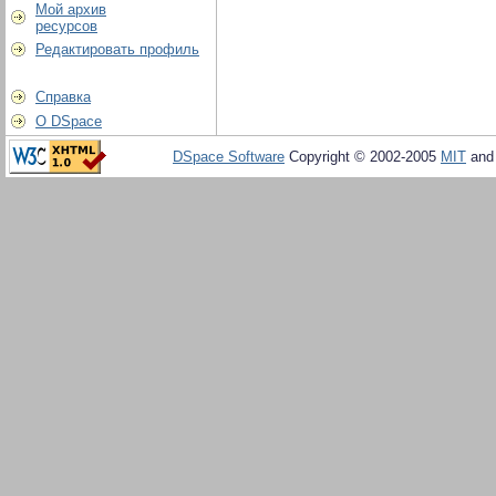
Мой архив
ресурсов
Редактировать профиль
Справка
О DSpace
DSpace Software
Copyright © 2002-2005
MIT
an