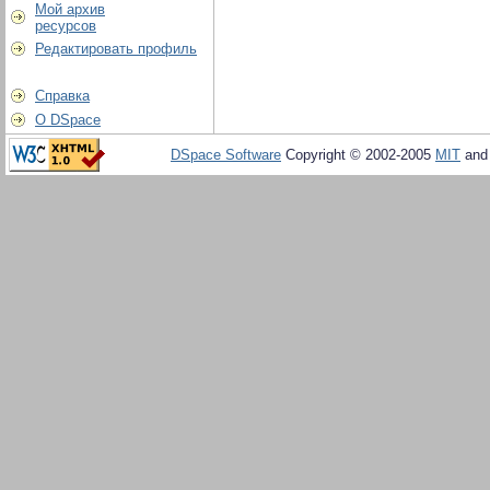
Мой архив
ресурсов
Редактировать профиль
Справка
О DSpace
DSpace Software
Copyright © 2002-2005
MIT
an