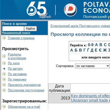
Поиск в архиве
Електронний архів Полтавського універс
Расширенный поиск
Просмотр коллекции по г
Главная страница
0-9
A
B
C
Перейти к:
Просмотреть
А
Б
В
Г
Ґ
Д
Е
Є
Ж
Разделы
или введите неск
и коллекции
По дате
Сортировка:
По автору
По заглавию
По тематике
Просмотр документов
Дата
Последние поступления
публикации
Key dominants of effec
2013
Ukrainian small trade 
Зарегистрированным:
Обновления на e-mail