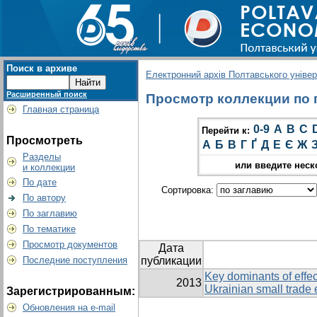
Поиск в архиве
Електронний архів Полтавського універс
Расширенный поиск
Просмотр коллекции по г
Главная страница
0-9
A
B
C
Перейти к:
Просмотреть
А
Б
В
Г
Ґ
Д
Е
Є
Ж
Разделы
или введите неск
и коллекции
По дате
Сортировка:
По автору
По заглавию
По тематике
Просмотр документов
Дата
Последние поступления
публикации
Key dominants of effec
2013
Ukrainian small trade 
Зарегистрированным:
Обновления на e-mail