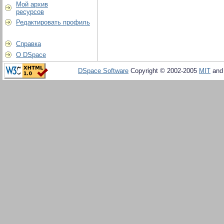
Мой архив
ресурсов
Редактировать профиль
Справка
О DSpace
DSpace Software
Copyright © 2002-2005
MIT
an