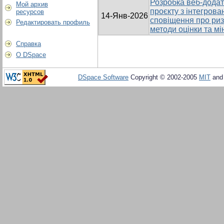
Розробка веб-додат
Мой архив
проєкту з інтегров
ресурсов
14-Янв-2026
сповіщення про ризи
Редактировать профиль
методи оцінки та мі
Справка
О DSpace
DSpace Software
Copyright © 2002-2005
MIT
an