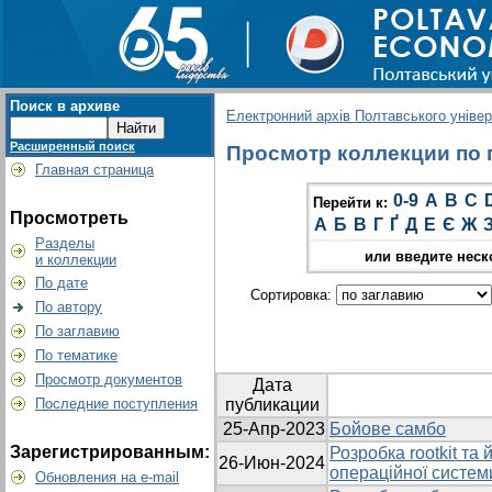
Поиск в архиве
Електронний архів Полтавського універс
Расширенный поиск
Просмотр коллекции по г
Главная страница
0-9
A
B
C
Перейти к:
Просмотреть
А
Б
В
Г
Ґ
Д
Е
Є
Ж
Разделы
или введите неск
и коллекции
По дате
Сортировка:
По автору
По заглавию
По тематике
Просмотр документов
Дата
Последние поступления
публикации
25-Апр-2023
Бойове самбо
Зарегистрированным:
Розробка rootkit та
26-Июн-2024
операційної систем
Обновления на e-mail