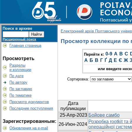
Поиск в архиве
Електронний архів Полтавського універс
Расширенный поиск
Просмотр коллекции по г
Главная страница
0-9
A
B
C
Перейти к:
Просмотреть
А
Б
В
Г
Ґ
Д
Е
Є
Ж
Разделы
или введите неск
и коллекции
По дате
Сортировка:
По автору
По заглавию
По тематике
Просмотр документов
Дата
Последние поступления
публикации
25-Апр-2023
Бойове самбо
Зарегистрированным:
Розробка rootkit та
26-Июн-2024
операційної систем
Обновления на e-mail