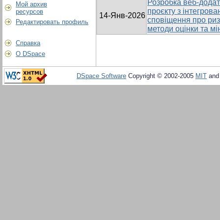
Розробка веб-додат
Мой архив
проєкту з інтегров
ресурсов
14-Янв-2026
сповіщення про ризи
Редактировать профиль
методи оцінки та мі
Справка
О DSpace
DSpace Software
Copyright © 2002-2005
MIT
an