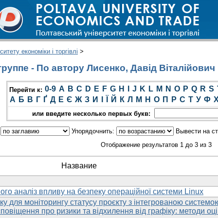
итету економіки і торгівлі
>
руппе - По автору Лисенко, Давід Віталійович
0-9
A
B
C
D
E
F
G
H
I
J
K
L
M
N
O
P
Q
R
S
Перейти к:
А
Б
В
Г
Ґ
Д
Е
Є
Ж
З
И
І
Ї
Й
К
Л
М
Н
О
П
Р
С
Т
У
Ф
или введите несколько первых букв:
:
Упорядочнить:
Вывести на с
Отображение результатов 1 до 3 из 3
Название
 його аналіз впливу на бeзпеку операційної системи Linux
ку для моніторингу статусу проєкту з інтегрованою системо
повіщення про ризики та відхилення від графіку: методи оц