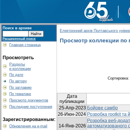
Поиск в архиве
Електронний архів Полтавського універс
Расширенный поиск
Просмотр коллекции по г
Главная страница
Просмотреть
Разделы
и коллекции
По дате
Сортировка
По автору
По заглавию
По тематике
Дата
Просмотр документов
публикации
Последние поступления
25-Апр-2023
Бойове самбо
26-Июн-2024
Розробка rootkit та
Зарегистрированным:
Розробка веб-додат
14-Янв-2026
автоматизованого с
Обновления на e-mail