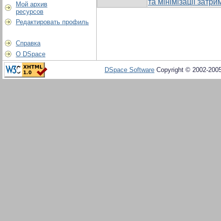
та мінімізації затри
Мой архив
ресурсов
Редактировать профиль
Справка
О DSpace
DSpace Software
Copyright © 2002-200