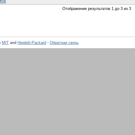
мок
Отображение результатов 1 до 3 из 3
5
MIT
and
Hewlett-Packard
-
Обратная связь