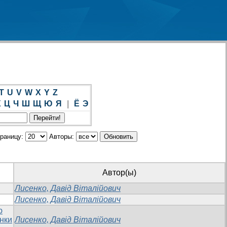
T
U
V
W
X
Y
Z
Х
Ц
Ч
Ш
Щ
Ю
Я
|
Ё
Э
траницу:
Авторы:
Автор(ы)
Лисенко, Давід Віталійович
Лисенко, Давід Віталійович
ю
інки
Лисенко, Давід Віталійович