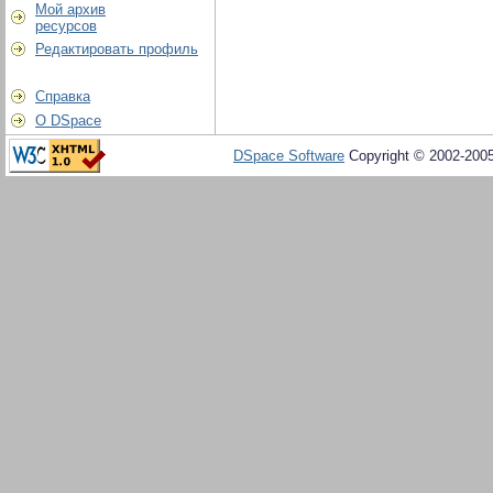
Мой архив
ресурсов
Редактировать профиль
Справка
О DSpace
DSpace Software
Copyright © 2002-200