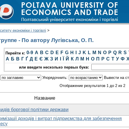
итету економіки і торгівлі
>
уппе - По автору Лугівська, О. П.
0-9
A
B
C
D
E
F
G
H
I
J
K
L
M
N
O
P
Q
R
S
Перейти к:
А
Б
В
Г
Ґ
Д
Е
Є
Ж
З
И
І
Ї
Й
К
Л
М
Н
О
П
Р
С
Т
У
Ф
или введите несколько первых букв:
:
Упорядочнить:
Вывести на с
Отображение результатов 1 до 2 из 2
Название
 видів боргової політики держави
имізації доходів і витрат підприємства для забезпечення
несу