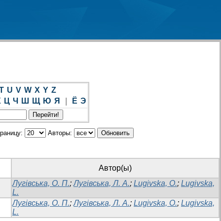
T
U
V
W
X
Y
Z
Х
Ц
Ч
Ш
Щ
Ю
Я
|
Ё
Э
траницу:
Авторы:
Автор(ы)
Лугівська, О. П.
;
Лугівська, Л. А.
;
Lugivska, O.
;
Lugivska,
L.
Лугівська, О. П.
;
Лугівська, Л. А.
;
Lugivska, O.
;
Lugivska,
L.