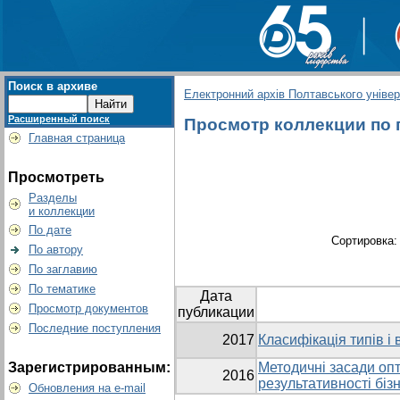
Поиск в архиве
Електронний архів Полтавського універс
Расширенный поиск
Просмотр коллекции по гр
Главная страница
Просмотреть
Разделы
и коллекции
По дате
Сортировка
По автору
По заглавию
По тематике
Дата
Просмотр документов
публикации
Последние поступления
2017
Класифікація типів і
Зарегистрированным:
Методичні засади опт
2016
результативності біз
Обновления на e-mail