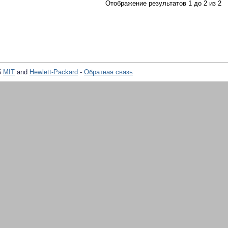
Отображение результатов 1 до 2 из 2
5
MIT
and
Hewlett-Packard
-
Обратная связь