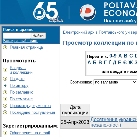
Поиск в архиве
Електронний архів Полтавського універс
Расширенный поиск
Просмотр коллекции по г
Главная страница
0-9
A
B
C
Перейти к:
Просмотреть
А
Б
В
Г
Ґ
Д
Е
Є
Ж
Разделы
или введите неск
и коллекции
По дате
Сортировка:
По автору
По заглавию
По тематике
Просмотр документов
Дата
Последние поступления
публикации
Досягнення українсь
25-Апр-2023
незалежності
Зарегистрированным:
Обновления на e-mail