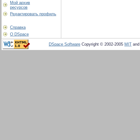
Мой архив
ресурсов
Редактировать профиль
Справка
О DSpace
DSpace Software
Copyright © 2002-2005
MIT
an