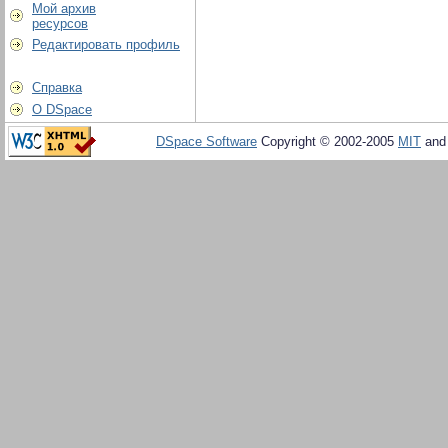
Мой архив
ресурсов
Редактировать профиль
Справка
О DSpace
DSpace Software
Copyright © 2002-2005
MIT
an