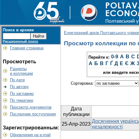
Поиск в архиве
Електронний архів Полтавського універс
Расширенный поиск
Просмотр коллекции по г
Главная страница
0-9
A
B
C
Перейти к:
Просмотреть
А
Б
В
Г
Ґ
Д
Е
Є
Ж
Разделы
или введите неск
и коллекции
По дате
Сортировка:
По автору
По заглавию
По тематике
Просмотр документов
Дата
Последние поступления
публикации
Досягнення українсь
25-Апр-2023
незалежності
Зарегистрированным:
Обновления на e-mail